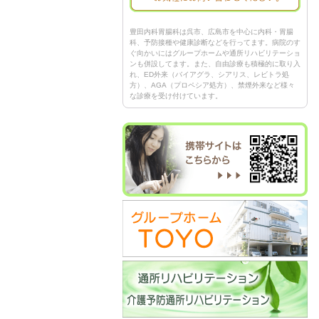
豊田内科胃腸科は呉市、広島市を中心に内科・胃腸
科、予防接種や健康診断などを行ってます。病院のす
ぐ向かいにはグループホームや通所リハビリテーショ
ンも併設してます。また、自由診療も積極的に取り入
れ、ED外来（バイアグラ、シアリス、レビトラ処
方）、AGA（プロペシア処方）、禁煙外来など様々
な診療を受け付けています。