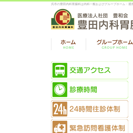
呉市の豊田内科胃腸科は内科一般およびグループホーム・通所