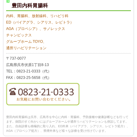
豊田内科胃腸科
内科、胃腸科、放射線科、リハビリ科
ED（バイアグラ、シアリス、レビトラ）
AGA（プロペシア）、サノレックス
チャンピックス
グループホーム TOYO、
通所リハビリテーション
〒737-0077
広島県呉市伏原1丁目8-13
TEL：0823-21-0333（代）
FAX：0823-25-5658（代）
豊田内科胃腸科は呉市、広島市を中心に内科・胃腸科、予防接種や健康診断などを行って
ます。病院のすぐ向かいにはグループホームや通所リハビリテーションも併設してます。
また、自由診療も積極的に取り入れ、ED外来（バイアグラ、シアリス、レビトラ処方）、
AGA（プロペシア処方）、禁煙外来など様々な診療を受け付けています。