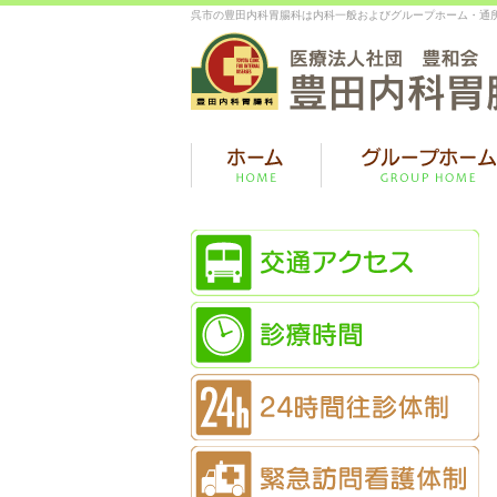
呉市の豊田内科胃腸科は内科一般およびグループホーム・通所