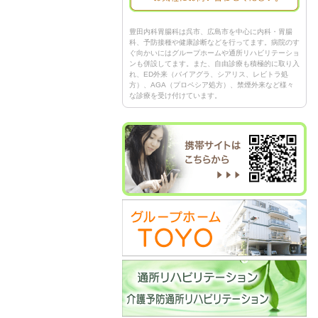
豊田内科胃腸科は呉市、広島市を中心に内科・胃腸
科、予防接種や健康診断などを行ってます。病院のす
ぐ向かいにはグループホームや通所リハビリテーショ
ンも併設してます。また、自由診療も積極的に取り入
れ、ED外来（バイアグラ、シアリス、レビトラ処
方）、AGA（プロペシア処方）、禁煙外来など様々
な診療を受け付けています。